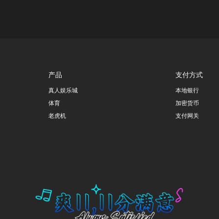
产品
支付方式
真人娱乐城
本地银行
体育
加密货币
老虎机
支付网关