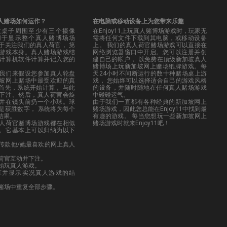
人赌场如何运作？
在电脑或移动设备上为您带来乐趣
数桌子周围至少有三个摄像
在Enjoy11上玩真人赌博场游戏时，玩家无
用于显示整个真人赌博场场
需将任何文件下载到其电脑，或移动设备
于关注我们的真人荷官， 第
上。 我们的真人荷官赌场游戏可以直接在
游戏本身。真人赌场游戏结
网络浏览器窗口中开启。您可以注册并创
计算机软件计算并记入您的
建自己的帐户， 以免费在顶级新加坡真人
赌博场上玩新加坡网上赌场纸牌游戏。每
我们来假设您参加真人轮盘
天24小时不间断运行的数十种赌场桌上游
坡网上赌场中最受欢迎的真
戏， 您始终可以选择适合自己的游戏风格
首先，系统开始计算， 与此
的设备，并随时随地在任何真人赌场游戏
下注。然后，真人荷官会旋
中碰碰运气。
并在镜头前扔一个小球。球
由于我们一直都有各种经典的新加坡网上
是获胜数字， 系统将为每个
赌场游戏，因此您总能在Enjoy11中找到最
结果。
有趣的游戏。 每当您想玩一些新加坡网上
人荷官赌博场游戏都在相似
赌场游戏时就来Enjoy11吧！
。它基本上可以归纳为以下
并传款他/她最喜欢的网上真人
人荷官互动并下注。
开始玩真人游戏。
计算并显示实况真人游戏的结
人赌场中重复全部步骤。